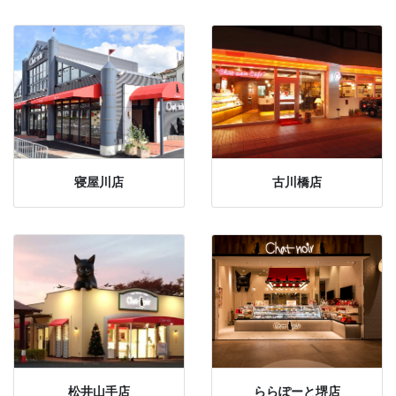
寝屋川店
古川橋店
松井山手店
ららぽーと堺店