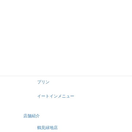
ギフト
デコレーション
デコレーションブック
ショートケーキ
ふわふわ・焼き菓子
プリン
イートインメニュー
店舗紹介
鶴見緑地店