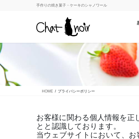
コ
ナ
手作りの焼き菓子・ケーキのシャノワール
ン
ビ
テ
ゲ
ン
ー
ツ
シ
に
ョ
移
ン
動
に
移
動
HOME
プライバシーポリシー
お客様に関わる個人情報を正
とと認識しております。
当ウェブサイトにおいて、お